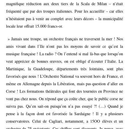
magnifique réduction aux deux tiers de la Scala de Milan – n’était
fréquenté que par des troupes italiennes. Pour les accueillir – car elles
n’hésitaient pas à venir au complet avec leurs décors – la municipalité
locale leur offrait 15.000 francs-or.
» Jamais une troupe, un orchestre français ne traversent la mer ! Nos
amis vivant dans l’Ile n’ont pas les moyens de savoir ce qu’est la
musique française ! La radio ? On l’entend si mal là-bas que lorsqu’on
veut apprécier de bonnes œuvres, on est obligé d’écouter l’Italie. La
Martinique, la Guadeloupe, départements très lointains, sont plus
favorisés que nous ! L’Orchestre National va souvent hors de France, et
même en Allemagne depuis la Libération, mais pas question d’aller en
Corse ! Les formations théâtrales qui font des tournées en Province ne
vont pas chez nous. On répond que ça coûte cher, que le public corse ne
suivra pas. Qu’en sait-on puisqu’on n’a pas essayé ?! (…) Quand je
pense à la façon dont est favorisée la Sardaigne ! Il y a plusieurs
conservatoires. Celui de Cagliari, notamment, a 15OO élèves et un
orchestre de 75 exécutants. Ces chiffres sont éloquents. Je pense, avec