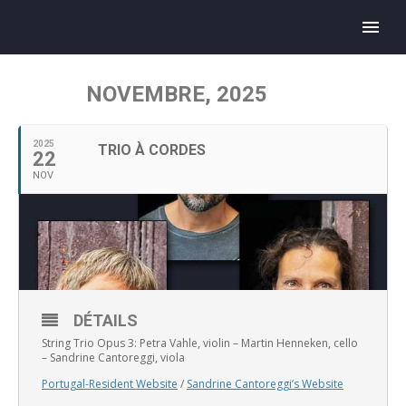
NOVEMBRE, 2025
2025
TRIO À CORDES
22
NOV
DÉTAILS
String Trio Opus 3: Petra Vahle, violin – Martin Henneken, cello
– Sandrine Cantoreggi, viola
Portugal-Resident Website
/
Sandrine Cantoreggi’s Website