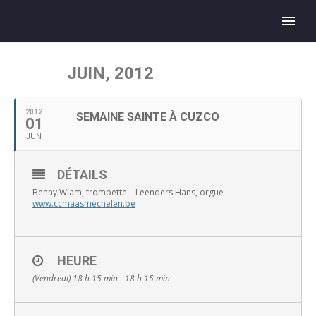
JUIN, 2012
2012
SEMAINE SAINTE À CUZCO
01
JUN
DÉTAILS
Benny Wiam, trompette – Leenders Hans, orgue
www.ccmaasmechelen.be
HEURE
(Vendredi) 18 h 15 min - 18 h 15 min