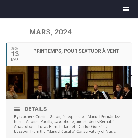
MARS, 2024
2024
PRINTEMPS, POUR SEXTUOR À VENT
13
MAR
DÉTAILS
By teachers Cristina Gatón, flute/piccolo – Manuel Fernández,
horn – Alfonso Padilla, saxophone, and students Bernabé
Arias, oboe – Lucas Bernal, clarinet – Carlos González,
bassoon from the “Manuel Castillo” Conservatory of Music.