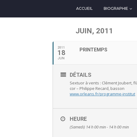
ACCUEIL
BIOGRAPHIE
JUIN, 2011
2011
PRINTEMPS
18
JUN
DÉTAILS
Sextuor à vents : Clément Joubert, f
cor – Philippe Recard, basson
www.orleans.fr/programme-institut
HEURE
(Samedi) 14 h 00 min - 14 h 00 min