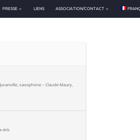
PRESSE
LIENS
ASSOCIATION/CONTACT
FRANÇ
ic Juranville, saxophone – Claude Maury,
x-Arts