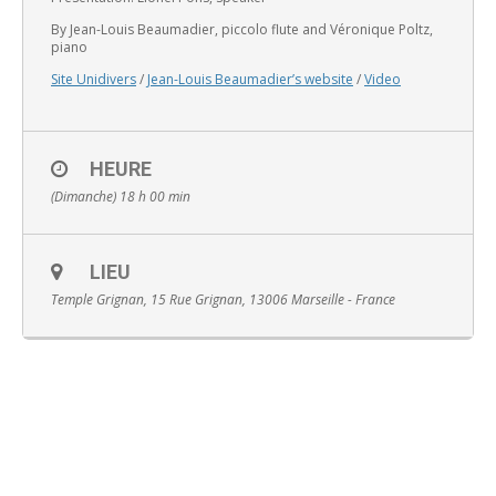
By Jean-Louis Beaumadier, piccolo flute and Véronique Poltz,
piano
Site Unidivers
/
Jean-Louis Beaumadier’s website
/
Video
English
HEURE
(Dimanche) 18 h 00 min
LIEU
Temple Grignan, 15 Rue Grignan, 13006 Marseille - France