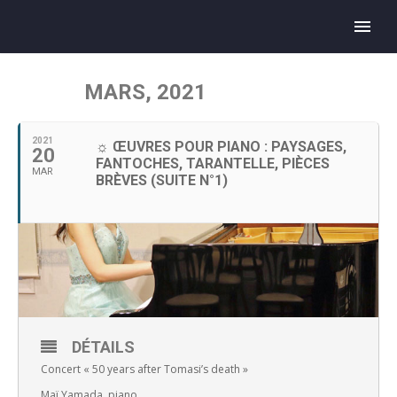
MARS, 2021
2021
☼ ŒUVRES POUR PIANO : PAYSAGES,
20
FANTOCHES, TARANTELLE, PIÈCES
MAR
BRÈVES (SUITE N°1)
DÉTAILS
Concert « 50 years after Tomasi’s death »
Maï Yamada, piano