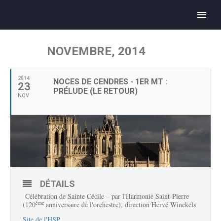
NOVEMBRE, 2014
2014
NOCES DE CENDRES - 1ER MT :
23
PRÉLUDE (LE RETOUR)
NOV
DÉTAILS
Célébration de Sainte Cécile –
par l'Harmonie Saint-Pierre
ème
(120
anniversaire de l'orchestre), direction
Hervé Winckels
Site de l'HSP