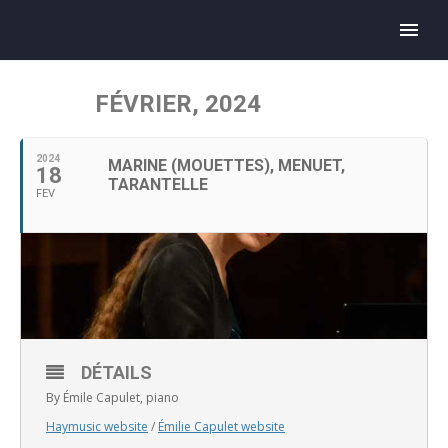
FÉVRIER, 2024
2024
MARINE (MOUETTES), MENUET,
18
TARANTELLE
FEV
DÉTAILS
By Émile Capulet, piano
Haymusic website
/
Émilie Capulet website