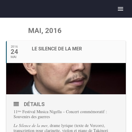
MAI, 2016
2016
LE SILENCE DE LA MER
24
MAI
DÉTAILS
11
Festival Musica Nigella – Concert commémoratif :
ème
Souvenirs des guerres
Le Silence de la mer
, drame lyrique (texte de Vercors),
transcription pour clarinette, violon et piano de Takénori