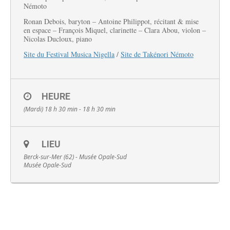
Némoto
Ronan Debois, baryton – Antoine Philippot, récitant & mise
en espace – François Miquel, clarinette – Clara Abou, violon –
Nicolas Ducloux, piano
Site du Festival Musica Nigella
/
Site de
Takénori Némoto
Français
HEURE
(Mardi) 18 h 30 min - 18 h 30 min
LIEU
Berck-sur-Mer (62) - Musée Opale-Sud
Musée Opale-Sud