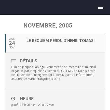
NOVEMBRE, 2005
2005
LE REQUIEM PERDU D'HENRI TOMASI
24
NOV
DÉTAILS
Film de Jacques Sapiéga Evènement documentaire et musical
organisé par Jacqueline Quehen du C.L.E.M.I. de Nice (Centre
de Liaison de L’Enseignement et des Moyens d’Information),
assistée de Marie-Françoise Blache
HEURE
(Jeudi) 23 h 00 min - 23 h 00 min