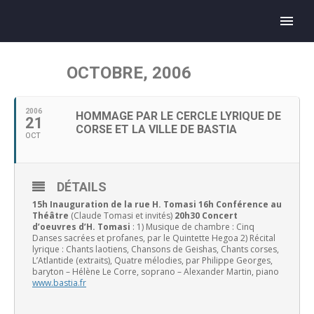
OCTOBRE, 2006
2006
HOMMAGE PAR LE CERCLE LYRIQUE DE
21
CORSE ET LA VILLE DE BASTIA
OCT
DÉTAILS
15h Inauguration de la rue H. Tomasi
16h Conférence au
Théâtre
(Claude Tomasi et invités)
20h30 Concert
d’oeuvres d’H. Tomasi
: 1) Musique de chambre : Cinq
Danses sacrées et profanes, par le Quintette Hegoa 2) Récital
lyrique : Chants laotiens, Chansons de Geishas, Chants corses,
L’Atlantide (extraits), Quatre mélodies, par Philippe Georges,
baryton – Hélène Le Corre, soprano – Alexander Martin, piano
www.bastia.fr