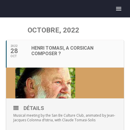
OCTOBRE, 2022
2022
HENRI TOMASI, A CORSICAN
28
COMPOSER ?
OCT
DÉTAILS
Musical meeting by the San Be Culture Club, animated by Jean-
Jacques Colonna d’Istria, with Claude Tomasi-Solis