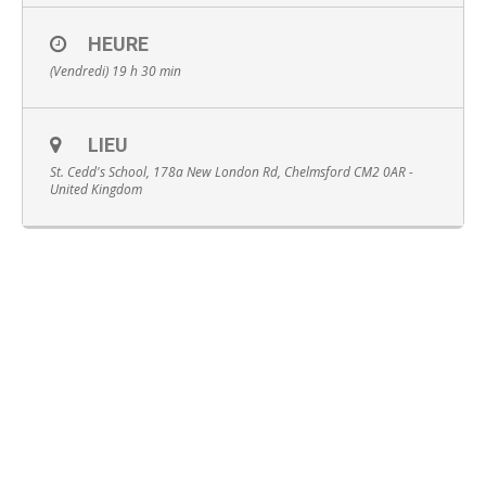
HEURE
(Vendredi) 19 h 30 min
English
LIEU
St. Cedd's School, 178a New London Rd, Chelmsford CM2 0AR -
United Kingdom