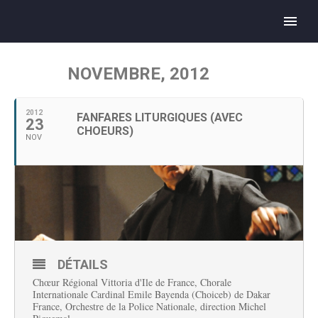
NOVEMBRE, 2012
2012
FANFARES LITURGIQUES (AVEC
23
CHOEURS)
NOV
DÉTAILS
Chœur Régional Vittoria d'Ile de
France, Chorale
Internationale Cardinal Emile Bayenda (Choiceb) de Dakar
France,
Orchestre
de la Police Nationale
,
direction Michel