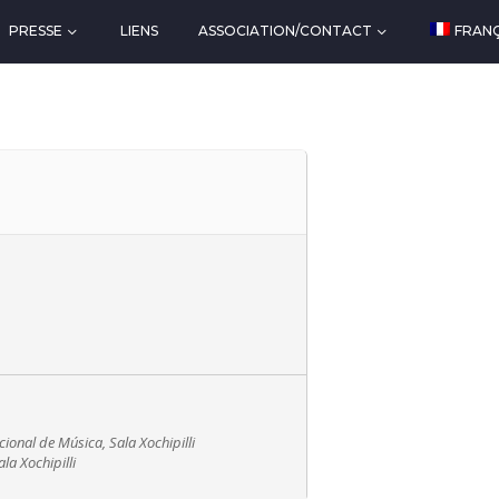
PRESSE
LIENS
ASSOCIATION/CONTACT
FRANÇ
ional de Música, Sala Xochipilli
la Xochipilli