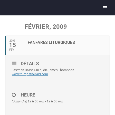
FÉVRIER, 2009
2009
FANFARES LITURGIQUES
15
FEV
DÉTAILS
Eastman Brass Guild, dir. James Thompson
www.trumpetherald.com
HEURE
(Dimanche) 19 h 00 min - 19 h 00 min