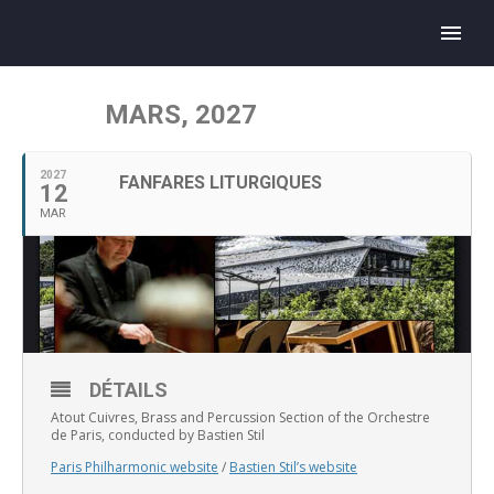
MARS, 2027
2027
FANFARES LITURGIQUES
12
MAR
DÉTAILS
Atout Cuivres, Brass and Percussion Section of the Orchestre
de Paris, conducted by Bastien Stil
Paris Philharmonic website
/
Bastien Stil’s website