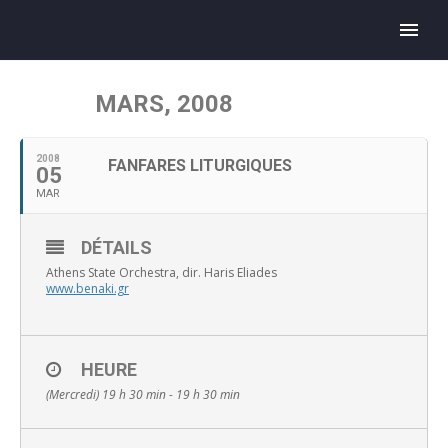
MARS, 2008
2008
FANFARES LITURGIQUES
05
MAR
DÉTAILS
Athens State Orchestra, dir. Haris Eliades
www.benaki.gr
HEURE
(Mercredi) 19 h 30 min - 19 h 30 min