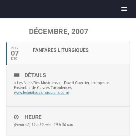
DÉCEMBRE, 2007
2007
FANFARES LITURGIQUES
07
DEC
DÉTAILS
« Les Nuits Des Musiciens » – David Guerrier, trompette –
Ensemble de Cuivres Turbulences
www.lesnuitsdesmusiciens.com/
HEURE
(Vendredi) 19 h 30 min - 19 h 30 min