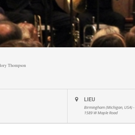
llory Thompson
LIEU
Birmingham (Michigan, USA) 
1589 W Maple Road