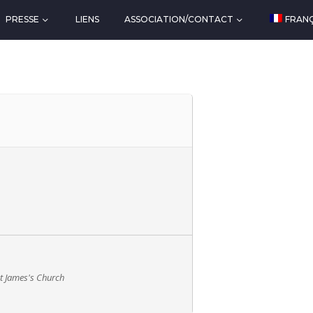
PRESSE
LIENS
ASSOCIATION/CONTACT
FRANÇ
t James's Church