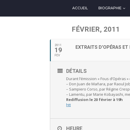
ACCUEIL
BIOGRAPHIE
FÉVRIER, 2011
2011
EXTRAITS D'OPÉRAS ET
19
FEV
DÉTAILS
Durant l’émission « Fous d’Opéras » d
– Don Juan de Mañara, par Raoul Job
– Sampiero Corso, par Régine Cresp
– Lamentu, par Marie Kobayashi, m
Rediffusion le 20 février à 19h
htt
HEURE