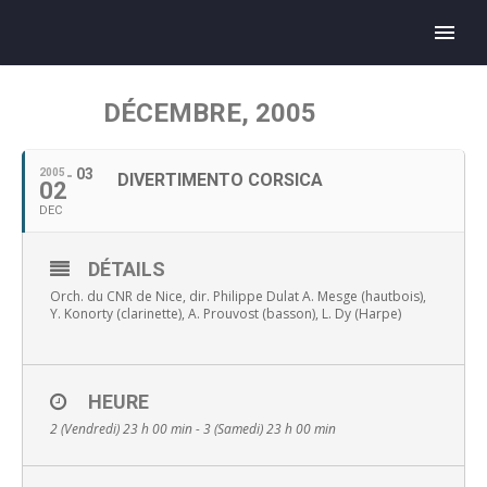
DÉCEMBRE, 2005
03
2005
DIVERTIMENTO CORSICA
02
DEC
DÉTAILS
Orch. du CNR de Nice, dir. Philippe Dulat A. Mesge (hautbois),
Y. Konorty (clarinette), A. Prouvost (basson), L. Dy (Harpe)
HEURE
2 (Vendredi) 23 h 00 min - 3 (Samedi) 23 h 00 min