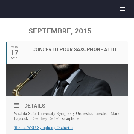
SEPTEMBRE, 2015
2015
CONCERTO POUR SAXOPHONE ALTO
17
SEP
DÉTAILS
Wichita State University Symphony Orchestra, direction Mark
Laycock – Geoffrey Deibel, saxophone
Site du WSU Symphony Orchestra