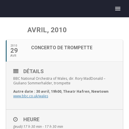
AVRIL, 2010
2010
CONCERTO DE TROMPETTE
29
AVR
DÉTAILS
BBC National Orchestra of Wales, dir. Rory MadDonald –
Giuliano Sommerhalder, trompette
Autre date : 30 avril, 19h00, Theatr Hafren, Newtown
www.bbc.co.uk/wales
HEURE
(Jeudi) 17 h 30 min - 17 h 30 min