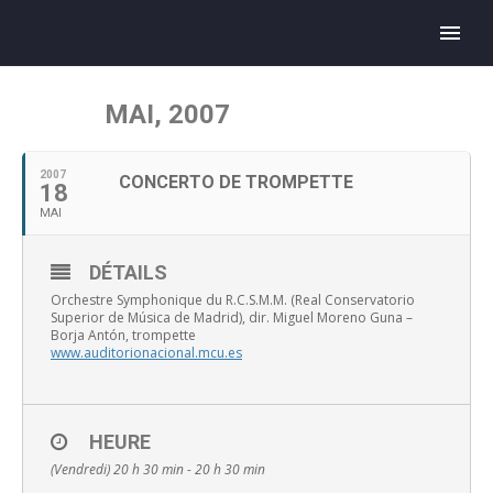
MAI, 2007
2007
CONCERTO DE TROMPETTE
18
MAI
DÉTAILS
Orchestre Symphonique du R.C.S.M.M. (Real Conservatorio
Superior de Música de Madrid), dir. Miguel Moreno Guna –
Borja Antón, trompette
www.auditorionacional.mcu.es
HEURE
(Vendredi) 20 h 30 min - 20 h 30 min