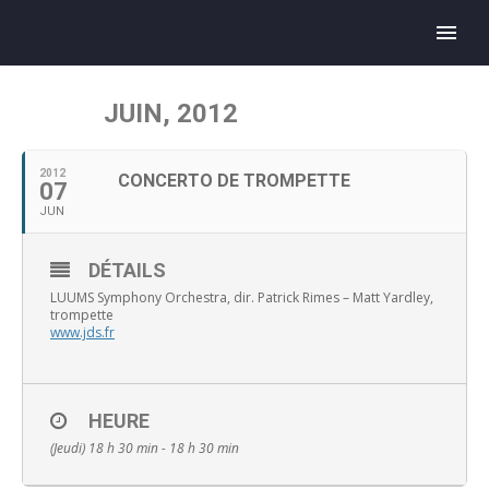
JUIN, 2012
2012
CONCERTO DE TROMPETTE
07
JUN
DÉTAILS
LUUMS Symphony Orchestra, dir. Patrick Rimes – Matt Yardley,
trompette
www.jds.fr
HEURE
(Jeudi) 18 h 30 min - 18 h 30 min