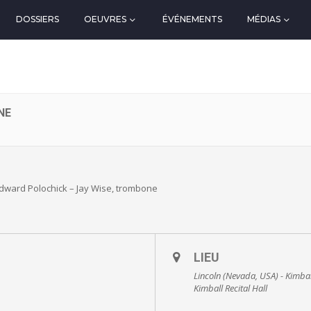
DOSSIERS
OEUVRES
ÉVÉNEMENTS
MÉDIAS
NE
Edward Polochick – Jay Wise, trombone
LIEU
Lincoln (Nevada, USA) - Kimball
Kimball Recital Hall