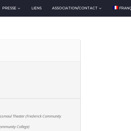
PRESSE
LIENS
ASSOCIATION/CONTACT
FRANÇ
ussmaul Theater (Frederick Community
Community College)