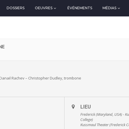
DOSSIERS
OEUVRES
ÉVÉNEMENTS
MÉDIAS
NE
 Danail Rachev – Christopher Dudley, trombone
LIEU
Frederick (Maryland, USA) - K
College)
Kussmaul Theater (Frederick 