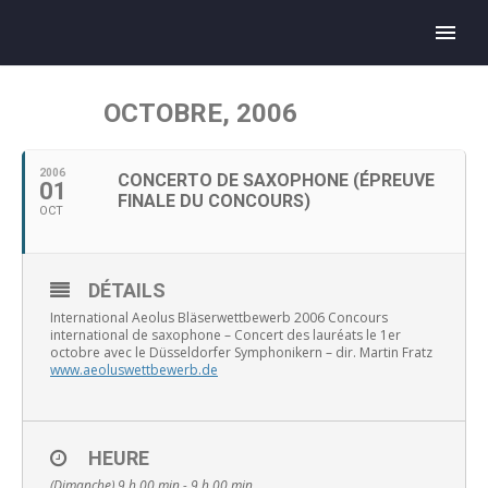
OCTOBRE, 2006
2006
CONCERTO DE SAXOPHONE (ÉPREUVE
01
FINALE DU CONCOURS)
OCT
DÉTAILS
International Aeolus Bläserwettbewerb 2006 Concours
international de saxophone – Concert des lauréats le 1er
octobre avec le Düsseldorfer Symphonikern – dir. Martin Fratz
www.aeoluswettbewerb.de
HEURE
(Dimanche) 9 h 00 min - 9 h 00 min