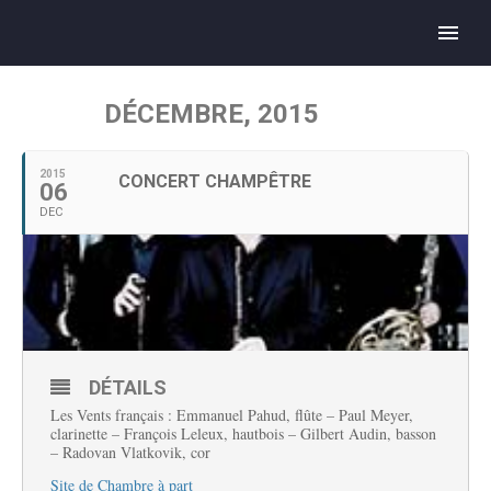
DÉCEMBRE, 2015
2015
CONCERT CHAMPÊTRE
06
DEC
DÉTAILS
Les Vents français : Emmanuel Pahud, flûte – Paul Meyer,
clarinette – François Leleux, hautbois – Gilbert Audin, basson
– Radovan Vlatkovik, cor
Site de Chambre à part