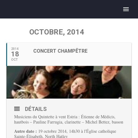
OCTOBRE, 2014
2014
CONCERT CHAMPÊTRE
18
OCT
DÉTAILS
Musiciens du Quintette à vent Estria : Étienne de Médicis,
hautbois – Pauline Farrugia, clarinette – Michel Bettez, basson
Autre date :
19 octobre 2014, 14h30 à l'Église catholique
Sainte-Élisabeth, North Hatley