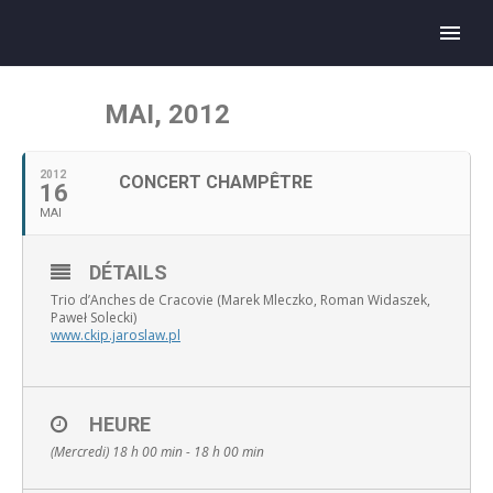
MAI, 2012
2012
CONCERT CHAMPÊTRE
16
MAI
DÉTAILS
Trio d’Anches de Cracovie (Marek Mleczko, Roman Widaszek,
Paweł Solecki)
www.ckip.jaroslaw.pl
HEURE
(Mercredi) 18 h 00 min - 18 h 00 min