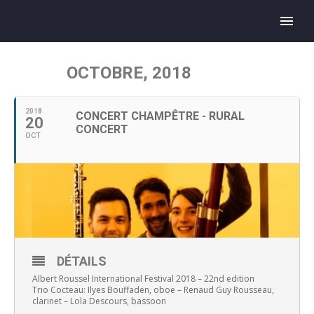
OCTOBRE, 2018
2018
CONCERT CHAMPÊTRE - RURAL
20
CONCERT
OCT
DÉTAILS
Albert Roussel International Festival 2018 – 22nd edition
Trio Cocteau: Ilyes Bouffaden, oboe – Renaud Guy Rousseau,
clarinet – Lola Descours, bassoon