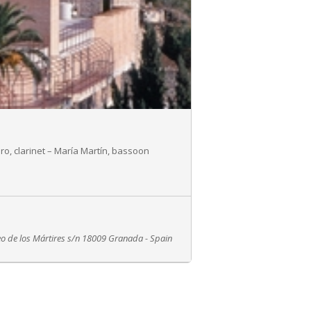
o, clarinet – María Martín, bass
oon
eo de los Mártires s/n 18009 Granada - Spain