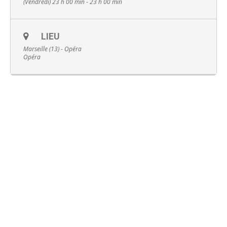
(Vendredi) 23 h 00 min - 23 h 00 min
LIEU
Marseille (13) - Opéra
Opéra
Français