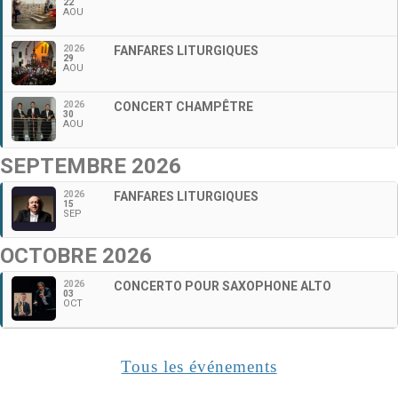
22
AOU
2026
FANFARES LITURGIQUES
29
AOU
2026
CONCERT CHAMPÊTRE
30
AOU
SEPTEMBRE 2026
2026
FANFARES LITURGIQUES
15
SEP
OCTOBRE 2026
2026
CONCERTO POUR SAXOPHONE ALTO
03
OCT
Tous les événements