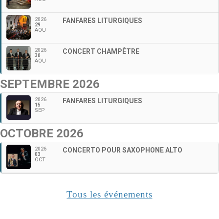
2026
FANFARES LITURGIQUES
29
AOU
2026
CONCERT CHAMPÊTRE
30
AOU
SEPTEMBRE 2026
2026
FANFARES LITURGIQUES
15
SEP
OCTOBRE 2026
2026
CONCERTO POUR SAXOPHONE ALTO
03
OCT
Tous les événements