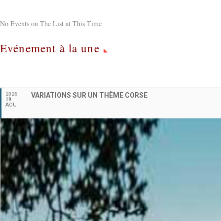
No Events on The List at This Time
Evénement à la une
2026
VARIATIONS SUR UN THÈME CORSE
19
AOU