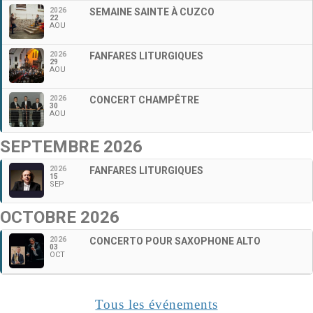
2026
SEMAINE SAINTE À CUZCO
22
AOU
2026
FANFARES LITURGIQUES
29
AOU
2026
CONCERT CHAMPÊTRE
30
AOU
SEPTEMBRE 2026
2026
FANFARES LITURGIQUES
15
SEP
OCTOBRE 2026
2026
CONCERTO POUR SAXOPHONE ALTO
03
OCT
Tous les événements