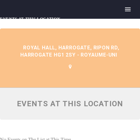
EVENTS AT THIS LOCATION
ROYAL HALL, HARROGATE, RIPON RD,
HARROGATE HG1 2SY - ROYAUME-UNI
EVENTS AT THIS LOCATION
No Events on The List at This Time