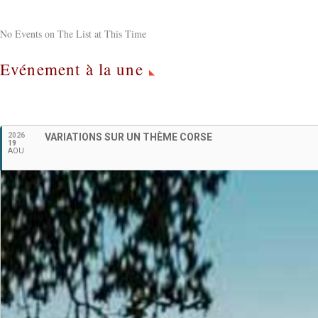
No Events on The List at This Time
Evénement à la une
2026
VARIATIONS SUR UN THÈME CORSE
19
AOU