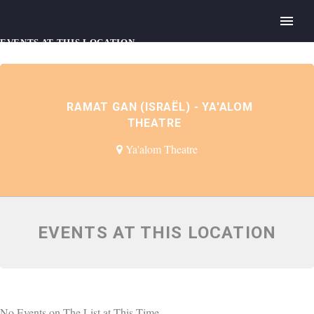
EVENTS AT THIS LOCATION
RAMAT GAN (ISRAËL) - YA'ALOM
THEATRE
Ya'alom Theatre
EVENTS AT THIS LOCATION
No Events on The List at This Time