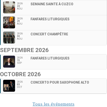
2026
SEMAINE SAINTE À CUZCO
22
AOU
2026
FANFARES LITURGIQUES
29
AOU
2026
CONCERT CHAMPÊTRE
30
AOU
SEPTEMBRE 2026
2026
FANFARES LITURGIQUES
15
SEP
OCTOBRE 2026
2026
CONCERTO POUR SAXOPHONE ALTO
03
OCT
Tous les événements