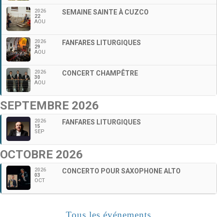
2026
SEMAINE SAINTE À CUZCO
22
AOU
2026
FANFARES LITURGIQUES
29
AOU
2026
CONCERT CHAMPÊTRE
30
AOU
SEPTEMBRE 2026
2026
FANFARES LITURGIQUES
15
SEP
OCTOBRE 2026
2026
CONCERTO POUR SAXOPHONE ALTO
03
OCT
Tous les événements