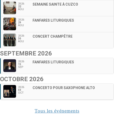
2026
SEMAINE SAINTE À CUZCO
22
AOU
2026
FANFARES LITURGIQUES
29
AOU
2026
CONCERT CHAMPÊTRE
30
AOU
SEPTEMBRE 2026
2026
FANFARES LITURGIQUES
15
SEP
OCTOBRE 2026
2026
CONCERTO POUR SAXOPHONE ALTO
03
OCT
Tous les événements