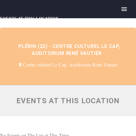
EVENTS AT THIS LOCATION
PLÉRIN (22) - CENTRE CULTUREL LE CAP,
AUDITORIUM RENÉ VAUTIER
Centre culturel Le Cap, Auditorium René Vautier
EVENTS AT THIS LOCATION
No Events on The List at This Time