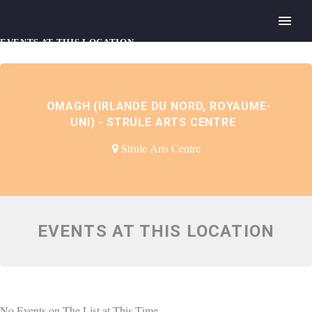
EVENTS AT THIS LOCATION
OMAGH (IRLANDE DU NORD, ROYAUME-
UNI) - STRULE ARTS CENTRE
Strule Arts Centre
EVENTS AT THIS LOCATION
No Events on The List at This Time