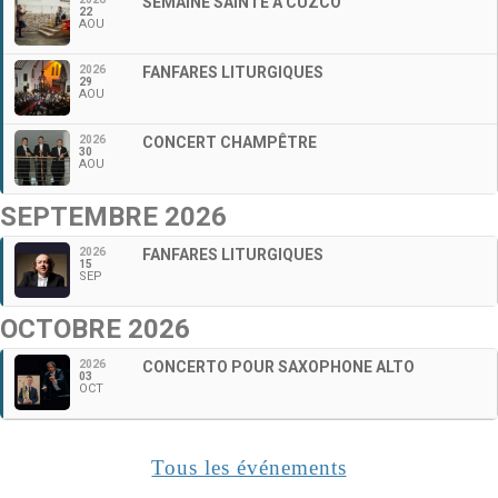
SEMAINE SAINTE À CUZCO
22
AOU
2026
FANFARES LITURGIQUES
29
AOU
2026
CONCERT CHAMPÊTRE
30
AOU
SEPTEMBRE 2026
2026
FANFARES LITURGIQUES
15
SEP
OCTOBRE 2026
2026
CONCERTO POUR SAXOPHONE ALTO
03
OCT
Tous les événements