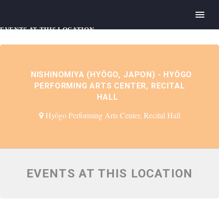
EVENTS AT THIS LOCATION
NISHINOMIYA (HYŌGO, JAPON) - HYŌGO
PERFORMING ARTS CENTER, RECITAL
HALL
Hyōgo Performing Arts Center, Recital Hall
EVENTS AT THIS LOCATION