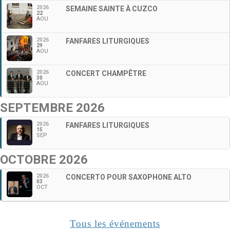
2026
SEMAINE SAINTE À CUZCO
22
AOU
2026
FANFARES LITURGIQUES
29
AOU
2026
CONCERT CHAMPÊTRE
30
AOU
SEPTEMBRE 2026
2026
FANFARES LITURGIQUES
15
SEP
OCTOBRE 2026
2026
CONCERTO POUR SAXOPHONE ALTO
03
OCT
Tous les événements