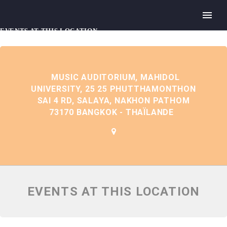
EVENTS AT THIS LOCATION
MUSIC AUDITORIUM, MAHIDOL
UNIVERSITY, 25 25 PHUTTHAMONTHON
SAI 4 RD, SALAYA, NAKHON PATHOM
73170 BANGKOK - THAÏLANDE
EVENTS AT THIS LOCATION