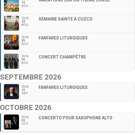
19
AOU
2026
SEMAINE SAINTE À CUZCO
22
AOU
2026
FANFARES LITURGIQUES
29
AOU
2026
CONCERT CHAMPÊTRE
30
AOU
SEPTEMBRE 2026
2026
FANFARES LITURGIQUES
15
SEP
OCTOBRE 2026
2026
CONCERTO POUR SAXOPHONE ALTO
03
OCT