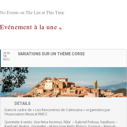
No Events on The List at This Time
Evénement à la une
Français
2026
VARIATIONS SUR UN THÈME CORSE
19
AOU
DÉTAILS
Dans le cadre de « Les Rencontres de Calenzana » organisées par
l’Association Musical RMCC
Quintette à vents :
Eva-Nina Kozmus, flûte
–
Gabriel Pidoux, hautbois –
Raphaël Sévère, clarinette –
Maria Jose Rielo Blanco, basson – Manuel