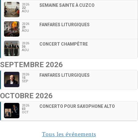
2026
SEMAINE SAINTE À CUZCO
22
AOU
2026
FANFARES LITURGIQUES
29
AOU
2026
CONCERT CHAMPÊTRE
30
AOU
SEPTEMBRE 2026
2026
FANFARES LITURGIQUES
15
SEP
OCTOBRE 2026
2026
CONCERTO POUR SAXOPHONE ALTO
03
OCT
Tous les événements