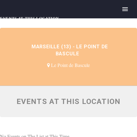
EVENTS AT THIS LOCATION
MARSEILLE (13) - LE POINT DE
BASCULE
Le Point de Bascule
EVENTS AT THIS LOCATION
No Events on The List at This Time